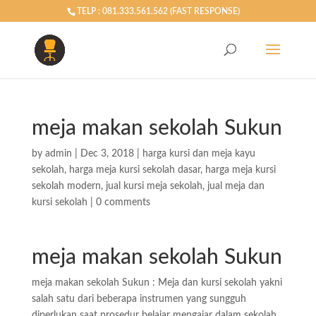
TELP : 081.333.561.562 (FAST RESPONSE)
meja makan sekolah Sukun
by
admin
|
Dec 3, 2018
|
harga kursi dan meja kayu
sekolah
,
harga meja kursi sekolah dasar
,
harga meja kursi
sekolah modern
,
jual kursi meja sekolah
,
jual meja dan
kursi sekolah
|
0 comments
meja makan sekolah Sukun
meja makan sekolah Sukun : Meja dan kursi sekolah yakni
salah satu dari beberapa instrumen yang sungguh
diperlukan saat prosedur belajar mengajar dalam sekolah.