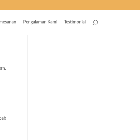
emesanan
Pengalaman Kami
Testimonial
ern
,
ebab