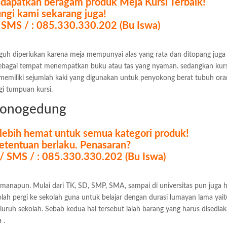
ndapatkan beragam produk Meja Kursi Terbaik!
ngi kami sekarang juga!
 SMS / : 085.330.330.202 (Bu Iswa)
guh diperlukan karena meja mempunyai alas yang rata dan ditopang juga
sebagai tempat menempatkan buku atau tas yang nyaman. sedangkan kurs
memiliki sejumlah kaki yang digunakan untuk penyokong berat tubuh or
i tumpuan kursi.
etonogedung
a lebih hemat untuk semua kategori produk!
etentuan berlaku. Penasaran?
 / SMS / : 085.330.330.202 (Bu Iswa)
imanapun. Mulai dari TK, SD, SMP, SMA, sampai di universitas pun juga 
ah pergi ke sekolah guna untuk belajar dengan durasi lumayan lama yait
eluruh sekolah. Sebab kedua hal tersebut ialah barang yang harus disedia
 .