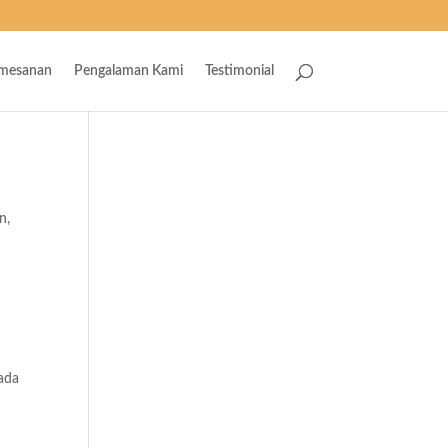
emesanan
Pengalaman Kami
Testimonial
rn
,
m
 ada