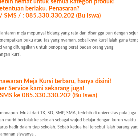
a lebih hemat untuk semua kategori produk!
etentuan berlaku. Penasaran?
 / SMS / : 085.330.330.202 (Bu Iswa)
n lantaran meja mepunyai bidang yang rata dan disangga pun dengan seju
enempatkan buku atau tas yang nyaman. sebaliknya kursi ialah guna tem
ki yang difungsikan untuk penopang berat badan orang yang
ngan kursi.
awaran Meja Kursi terbaru, hanya disini!
er Service kami sekarang juga!
/ SMS ke 085.330.330.202 (Bu Iswa)
manapun. Mulai dari TK, SD, SMP, SMA, terlebih di universitas pula juga
kan murid bertolak ke sekolah sebagai wujud belajar dengan kurun waktu
harus hadir dalam tiap sekolah. Sebab kedua hal tersebut ialah barang yan
nyamanan siswanya .