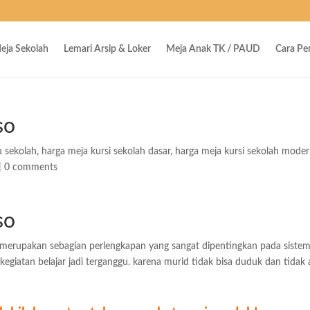
eja Sekolah
Lemari Arsip & Loker
Meja Anak TK / PAUD
Cara P
so
u sekolah
,
harga meja kursi sekolah dasar
,
harga meja kursi sekolah mode
|
0 comments
so
ah merupakan sebagian perlengkapan yang sangat dipentingkan pada siste
 kegiatan belajar jadi terganggu. karena murid tidak bisa duduk dan tidak