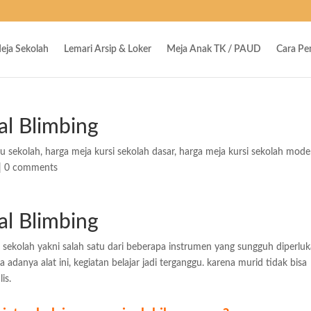
eja Sekolah
Lemari Arsip & Loker
Meja Anak TK / PAUD
Cara P
al Blimbing
yu sekolah
,
harga meja kursi sekolah dasar
,
harga meja kursi sekolah mode
|
0 comments
al Blimbing
i sekolah yakni salah satu dari beberapa instrumen yang sungguh diperlu
 adanya alat ini, kegiatan belajar jadi terganggu. karena murid tidak bisa
is.