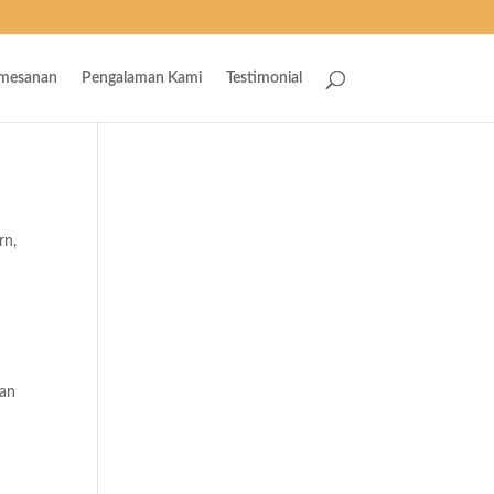
emesanan
Pengalaman Kami
Testimonial
rn
,
kan