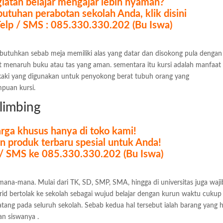
iatan belajar mengajar lebih nyaman?
tuhan perabotan sekolah Anda, klik disini
Telp / SMS : 085.330.330.202 (Bu Iswa)
dibutuhkan sebab meja memiliki alas yang datar dan disokong pula dengan
at menaruh buku atau tas yang aman. sementara itu kursi adalah manfaat
 kaki yang digunakan untuk penyokong berat tubuh orang yang
puan kursi.
Blimbing
rga khusus hanya di toko kami!
 produk terbaru spesial untuk Anda!
 / SMS ke 085.330.330.202 (Bu Iswa)
dimana-mana. Mulai dari TK, SD, SMP, SMA, hingga di universitas juga waji
rid bertolak ke sekolah sebagai wujud belajar dengan kurun waktu cukup
datang pada seluruh sekolah. Sebab kedua hal tersebut ialah barang yang 
an siswanya .