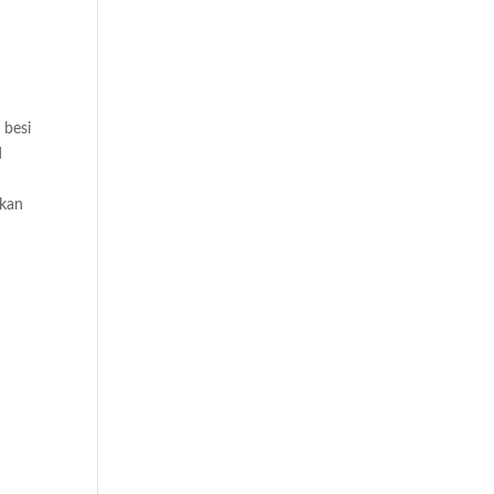
 besi
d
akan