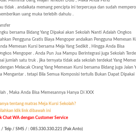
uat Meminta Uang Wajah Terlebih Dulu , Maka Anda Perlu
u tidak . andaikata memang pencipta ini terpercaya dan sudah mempero
 memberikan uang muka terlebih dahulu .
ansfer
gku bersama Bidang Yang Dipakai akan Sekolah Nanti Adalah Ongkos
ahkan Pengguna Gratis Biaya Mengoper andaikan Pengguna Memesan Ku
a Anda Memesan Kursi bersama Meja Yang Sedikit , Hingga Anda Bisa
gkos Mengoper . Anda Pun Jua Mampu Berintegrasi juga Sekolah Terdek
ai jumlah satu truk . jika ternyata tidak ada sekolah terdekat Yang Meme
 dengan Melacak Orang Yang Memesan Kursi bersama Bidang juga Jalan 
a Mengantar . tetapi Bila Semua Komposisi tertulis Bukan Dapat Dipakai 
olah , Maka Anda Bisa Memesannya Hanya Di XXX
anya tentang matras Meja Kursi Sekolah?
ilahkan klik link dibawah ini
uk Chat WA dengan Customer Service
/ Telp / SMS / : 085.330.330.221 (Pak Anto)