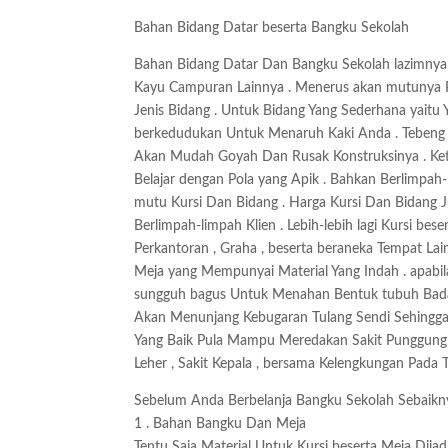
Bahan Bidang Datar beserta Bangku Sekolah
Bahan Bidang Datar Dan Bangku Sekolah lazimnya T
Kayu Campuran Lainnya . Menerus akan mutunya P
Jenis Bidang . Untuk Bidang Yang Sederhana yaitu
berkedudukan Untuk Menaruh Kaki Anda . Tebeng 
Akan Mudah Goyah Dan Rusak Konstruksinya . Ket
Belajar dengan Pola yang Apik . Bahkan Berlimpa
mutu Kursi Dan Bidang . Harga Kursi Dan Bidang J
Berlimpah-limpah Klien . Lebih-lebih lagi Kursi b
Perkantoran , Graha , beserta beraneka Tempat La
Meja yang Mempunyai Material Yang Indah . apabil
sungguh bagus Untuk Menahan Bentuk tubuh Badan
Akan Menunjang Kebugaran Tulang Sendi Sehingg
Yang Baik Pula Mampu Meredakan Sakit Punggung , 
Leher , Sakit Kepala , bersama Kelengkungan Pada 
Sebelum Anda Berbelanja Bangku Sekolah Sebaiknya
1 . Bahan Bangku Dan Meja
Tentu Saja Material Untuk Kursi beserta Meja Dija