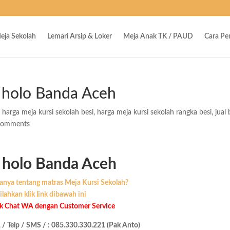
eja Sekolah
Lemari Arsip & Loker
Meja Anak TK / PAUD
Cara P
i holo Banda Aceh
,
harga meja kursi sekolah besi
,
harga meja kursi sekolah rangka besi
,
jual 
comments
i holo Banda Aceh
anya tentang matras Meja Kursi Sekolah?
ilahkan klik link dibawah ini
uk Chat WA dengan Customer Service
/ Telp / SMS / : 085.330.330.221 (Pak Anto)