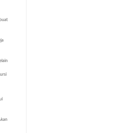
mbuat
ja
lain
ursi
ui
 Akan