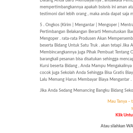
Datang Anda Baru Membayarnya , andaikata Pemb
mempertimbangkannya apakah bsisnis ini aman ata
testimoni dari lebih orang , maka anda dapat saja
5 . Ongkos {Kirim | Mengantar | Mengoper | Mentr
Pertimbangan Belakangan Berarti Memutuskan Ban
Mengoper . rata-rata Produsen Akan Mempersemb
beserta Bidang Untuk Satu Truk . akan tetapi Jik
Membincangkannya juga Pihak Pembuat Tentang On
barangkali pesanan bisa disatukan sehingga mencap
Kursi beserta Bidang , Anda Mampu Mengakalinya
cocok juga Sekolah Anda Sehingga Bisa Gratis Biay
Lalu Memang Harus Membayar Biaya Mengantar .
Jika Anda Sedang Memancing Bangku Bidang Sek
Mau Tanya – t
s
Klik Unt
Atau silahkan WA 