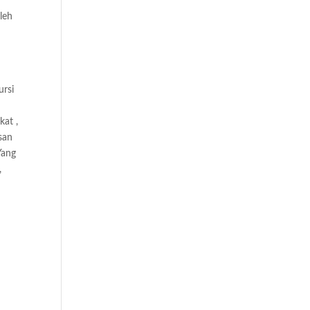
leh
rsi
at ,
san
Yang
,