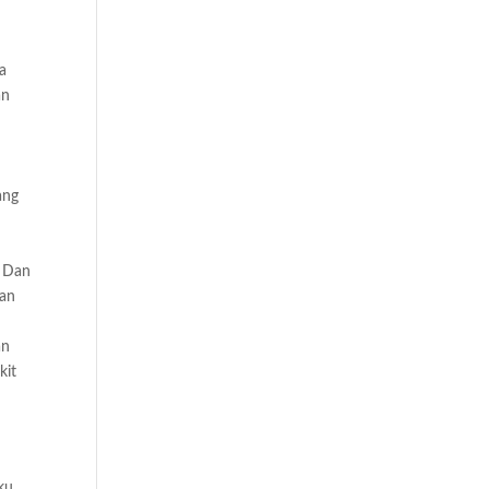
a
an
ang
n
u Dan
kan
an
kit
ku