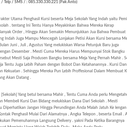
/ Telp / SMS / : 085.330.330.221 (Pak Anto)
arakter Utama Penghasil Kursi beserta Meja Sekolah Yang Indah yaitu Pe
olah . tentang Ini Tentu Hanya Meyakinkan Bahwa Mereka Kerap
Banyak Order , Hingga Akan Semakin Menunjukkan Jua Bahwa Pembuat
Yang Indah Juga Mampu Mencegah Lonjakan Petisi Akan Kursi bersama Me
ulan Juni , Juli , Agustus Yang melukiskan Warsa Petunjuk Baru juga
dengan Desember . Mesti Cuma Mereka Harus Mempunyai Stok Bangku
sebut Mesti Saja Produsen Bangku bersama Meja Yang Pernah Mahir . Se
Meja Tentu Juga Lebih Paham dengan Bobot Dan Ketahanannya . Kursi Dan
an Kekuatan . Sehingga Mereka Pun Lebih Proffesional Dalam Membuat K
ang Akan Datang .
[Sekolah} Yang betul bersama Mahir , Tentu Cuma Anda perlu Mengetah
an Membeli Kursi Dan Bidang melukiskan Dana Dari Sekolah . Mesti
u Diperhatikan Jangan Hingga Perundingan Anda Malah Jatuh Ke lengan
ontak Penghasil Mulai Dari Alamatnya , Angka Telepon , beserta Email .
kukan Pemenuhannya Langsung Delivery . yakni Pada Ketika Barangnya