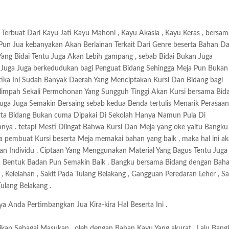
erbuat Dari Kayu Jati Kayu Mahoni , Kayu Akasia , Kayu Keras , bersam
un Jua kebanyakan Akan Berlainan Terkait Dari Genre beserta Bahan D
 Yang Bidai Tentu Juga Akan Lebih gampang , sebab Bidai Bukan Juga
Juga Juga berkedudukan bagi Penguat Bidang Sehingga Meja Pun Bukan
ika Ini Sudah Banyak Daerah Yang Menciptakan Kursi Dan Bidang bagi
h-limpah Sekali Permohonan Yang Sungguh Tinggi Akan Kursi bersama Bid
uga Juga Semakin Bersaing sebab kedua Benda tertulis Menarik Perasaa
eserta Bidang Bukan cuma Dipakai Di Sekolah Hanya Namun Pula Di
innya . tetapi Mesti Diingat Bahwa Kursi Dan Meja yang oke yaitu Bangk
a pembuat Kursi beserta Meja memakai bahan yang baik , maka hal ini a
 Individu . Ciptaan Yang Menggunakan Material Yang Bagus Tentu Juga
a Bentuk Badan Pun Semakin Baik . Bangku bersama Bidang dengan Bah
Kelelahan , Sakit Pada Tulang Belakang , Gangguan Peredaran Leher , Sa
Tulang Belakang .
 Anda Pertimbangkan Jua Kira-kira Hal Beserta Ini .
dikan Sebagai Masukan . oleh dengan Bahan Kayu Yang akurat , Lalu Bang