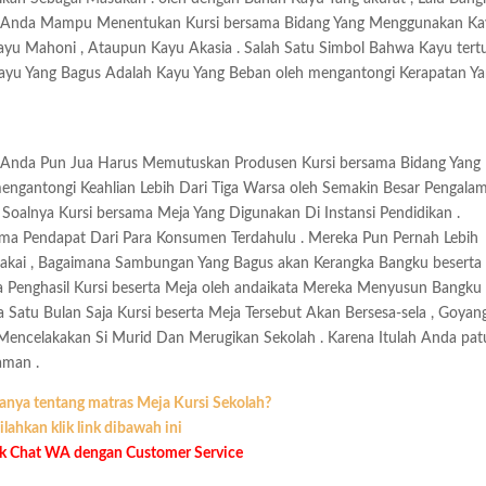
t . Anda Mampu Menentukan Kursi bersama Bidang Yang Menggunakan K
Kayu Mahoni , Ataupun Kayu Akasia . Salah Satu Simbol Bahwa Kayu tertu
Kayu Yang Bagus Adalah Kayu Yang Beban oleh mengantongi Kerapatan Y
 . Anda Pun Jua Harus Memutuskan Produsen Kursi bersama Bidang Yang
mengantongi Keahlian Lebih Dari Tiga Warsa oleh Semakin Besar Pengalam
 Soalnya Kursi bersama Meja Yang Digunakan Di Instansi Pendidikan .
ma Pendapat Dari Para Konsumen Terdahulu . Mereka Pun Pernah Lebih
akai , Bagaimana Sambungan Yang Bagus akan Kerangka Bangku beserta
ra Penghasil Kursi beserta Meja oleh andaikata Mereka Menyusun Bangk
 Satu Bulan Saja Kursi beserta Meja Tersebut Akan Bersesa-sela , Goyan
n Mencelakakan Si Murid Dan Merugikan Sekolah . Karena Itulah Anda pat
aman .
anya tentang matras Meja Kursi Sekolah?
ilahkan klik link dibawah ini
uk Chat WA dengan Customer Service