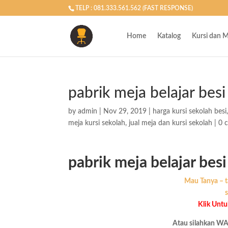
TELP : 081.333.561.562 (FAST RESPONSE)
Home
Katalog
Kursi dan M
pabrik meja belajar bes
by
admin
|
Nov 29, 2019
|
harga kursi sekolah besi
meja kursi sekolah
,
jual meja dan kursi sekolah
|
0 
pabrik meja belajar bes
Mau Tanya – t
s
Klik Unt
Atau silahkan WA 