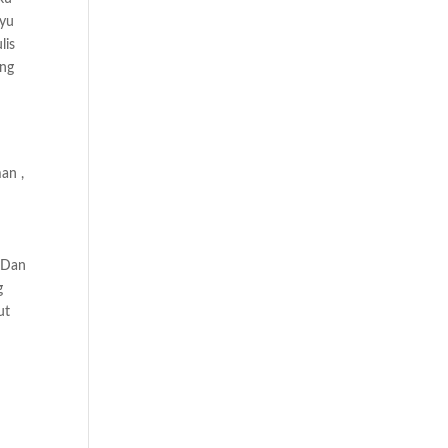
ayu
lis
ang
an ,
u Dan
g
ut