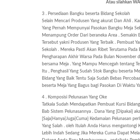
Atau silahkan WA 
3 . Persediaan Bangku beserta Bidang Sekolah
Selain Mencari Produsen Yang akurat Dan Ahli . K
Yang Pernah Mempunyai Pasokan Bangku Meja Sek
Menampung Order Dari beraneka Area . Semakin 
Tersebut yakni Produsen Yang Terbaik . Pembuat 
Sekolah . Mereka Pasti Akan Ribet Terutama Pada B
Pengharapan Akhir Warsa Pada Bulan November 
bersama Meja . Yang Mampu Mencegah tentang Ter
Itu , Penghasil Yang Sudah Stok Bangku beserta 
Bidang Yang Baik Tentu Saja Sudah Bebas Percoba
beserta Meja Yang Bagus bagi Pasokan Di Waktu Y
4 . Komposisi Pelunasan Yang Oke
Tatkala Sudah Mendapatkan Pembuat Kursi Bidang 
Bab Sistem Pelunasannya . Dana Yang [Dipakai} ak
[Saja|Hanya|Juga|Cuma} Kedamaian Pelunasan perl
Yang Salah . oleh Itulah Anda Harus mengantongi K
Lebih Indah Sedang Jika Mereka Cuma Dapat Mela