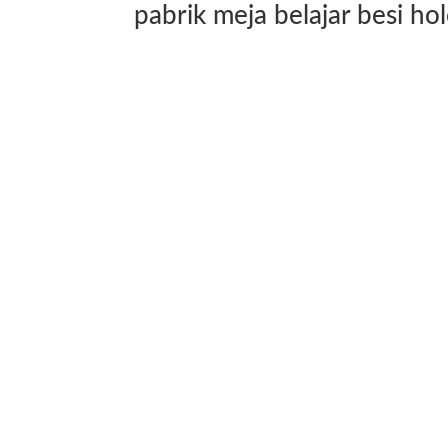
pabrik meja belajar besi h
distributor meja belajar industrial Jakarta
distributor meja belajar industrial Semarang
distributor meja belajar industrial Yogyakarta