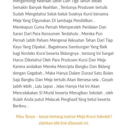
mengantongi Keahlian Lebih Dari Tiga Tahun sebab
Semakin Banyak Keahlian , Tentunya Produsen tertulis
Sudah Mengetahui Seluk-beluk Soalnya Kursi bersama
Meja Yang Digunakan Di Lembaga Pendidikan .
Merekapun Cuma Pernah Memperoleh Penilaian Dan
Saran Dari Para Konsumen Terdahulu . Mereka Pun
Pernah Lebih Paham Mengenai Kekuatan Tahan Dari Tiap
Kayu Yang Dipakai , Bagaimana Sambungan Yang Baik
bagi Konteks Kursi beserta Bidangnya . tentang Ini Sangat
Harus Diketahui Oleh Para Produsen Kursi Dan Meja
Karena andaikan Mereka Mencipta Bangku Dan Bidang
dengan Gegabah , Maka Hanya Dalam Durasi Satu Bulan
Saja Bangku Dan Meja tertulis Akan Bersesa-sela , Goyah
Lebih-lebih , Lalu Lepas . Jelas Hanya Hal Ini Akan
Mencelakakan Si Murid beserta Merugikan Sekolah . oleh
Itulah Anda patut Melacak Penghasil Yang betul beserta
Berilmu .
Mau Tanya – tanya tentang matras Meja Kursi Sekolah?
silahkan klik link dibawah ini