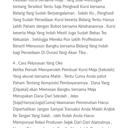
Pasokan Kursi bersama Meja . Yang Bisa Mencegah
tentang Tersebut Tentu Saja Penghasil Kursi bersama
Bidang Yang Sudah Berpengalaman . Selain Itu , Penghasil
Yang Sudah Persediaan Kursi beserta Bidang Tentu Hanya
Lebih Paham dengan Bobot bersama Ketahanannya . Kursi
beserta Meja Yang Indah Mesti Juga Sudah Bebas Tes
Kekuatan . Sehingga Mereka Pun Lebih Proffesional
Berarti Menyusun Bangku bersama Bidang Yang Indah
bagi Persediaan Di Durasi Yang Akan Tiba .
4 . Cara Pelunasan Yang Oke
Ketika Pernah Memperoleh Pembuat Kursi Meja [Sekolah}
Yang akurat bersama Mahir , Tentu Cuma Anda patut
Paham Tentang Komposisi Pembayarannya . Dana Yang
[Dipakai} akan Memesan Bangku bersama Meja
Merupakan Dana Dari Sekolah . Jelas
[Saja|Hanya|Juga|Cuma} Keamanan Pemenuhan Harus
Diperhatikan Jangan Sampai Transaksi Anda Malah Anjlok
Ke Tangan Yang Salah . oleh Itulah Anda Harus
Mempunyai Relasi Produsen Sejak Dari Dari Alamatnya ,