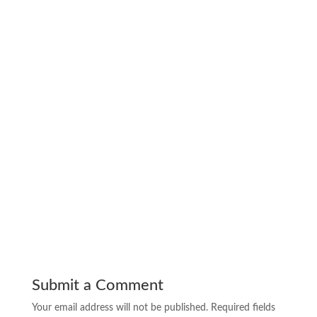
model meja belajar dari kayu palet
desain meja belajar dari kayu palet
cara membuat meja belajar dari kayu palet
meja belajar plus kayu
meja belajar dari kayu pinus
meja belajar bahan kayu pinus
meja belajar kayu simple
meja belajar sederhana dari kayu
model meja belajar kayu sederhana
meja belajar terbuat dari kayu
tutorial membuat meja belajar kayu
ukuran meja belajar kayu
kayu untuk meja belajar
Submit a Comment
Your email address will not be published.
Required fields