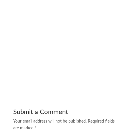
pabrik meja belajar untuk dijual Palangkaraya
pabrik meja belajar untuk dijual Banjarmasin
pabrik meja belajar untuk dijual Samarinda
pabrik meja belajar untuk dijual Gorontalo
pabrik meja belajar untuk dijual Manado
pabrik meja belajar untuk dijual Mamuju
pabrik meja belajar untuk dijual Palu
pabrik meja belajar untuk dijual Makassar
pabrik meja belajar untuk dijual Kendari
pabrik meja belajar untuk dijual Sofifi
pabrik meja belajar untuk dijual Ambon
pabrik meja belajar untuk dijual Manokwari
Submit a Comment
Your email address will not be published.
Required fields
are marked
*