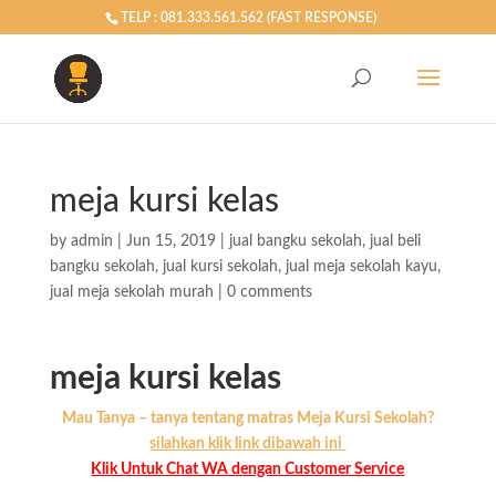
TELP : 081.333.561.562 (FAST RESPONSE)
meja kursi kelas
by
admin
|
Jun 15, 2019
|
jual bangku sekolah
,
jual beli
bangku sekolah
,
jual kursi sekolah
,
jual meja sekolah kayu
,
jual meja sekolah murah
|
0 comments
meja kursi kelas
Mau Tanya – tanya tentang matras Meja Kursi Sekolah?
silahkan klik link dibawah ini
Klik Untuk Chat WA dengan Customer Service