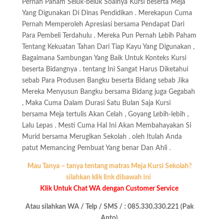
Pernah Paham Seluk-beluk Soalnya Kursi beserta Meja
Yang Digunakan Di Dinas Pendidikan . Merekapun Cuma
Pernah Memperoleh Apresiasi bersama Pendapat Dari
Para Pembeli Terdahulu . Mereka Pun Pernah Lebih Paham
Tentang Kekuatan Tahan Dari Tiap Kayu Yang Digunakan ,
Bagaimana Sambungan Yang Baik Untuk Konteks Kursi
beserta Bidangnya . tentang Ini Sangat Harus Diketahui
sebab Para Produsen Bangku beserta Bidang sebab Jika
Mereka Menyusun Bangku bersama Bidang juga Gegabah
, Maka Cuma Dalam Durasi Satu Bulan Saja Kursi
bersama Meja tertulis Akan Celah , Goyang Lebih-lebih ,
Lalu Lepas . Mesti Cuma Hal Ini Akan Membahayakan Si
Murid bersama Merugikan Sekolah . oleh Itulah Anda
patut Memancing Pembuat Yang benar Dan Ahli .
Mau Tanya – tanya tentang matras Meja Kursi Sekolah?
silahkan klik link dibawah ini
Klik Untuk Chat WA dengan Customer Service
Atau silahkan WA / Telp / SMS / : 085.330.330.221 (Pak
Anto)