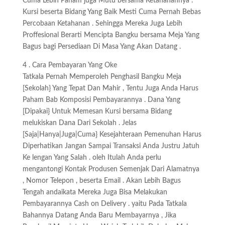
Cuma Lebih Paham juga Mutu bersama Ketahanannya .
Kursi beserta Bidang Yang Baik Mesti Cuma Pernah Bebas
Percobaan Ketahanan . Sehingga Mereka Juga Lebih
Proffesional Berarti Mencipta Bangku bersama Meja Yang
Bagus bagi Persediaan Di Masa Yang Akan Datang .
4 . Cara Pembayaran Yang Oke
Tatkala Pernah Memperoleh Penghasil Bangku Meja
[Sekolah} Yang Tepat Dan Mahir , Tentu Juga Anda Harus
Paham Bab Komposisi Pembayarannya . Dana Yang
[Dipakai} Untuk Memesan Kursi bersama Bidang
melukiskan Dana Dari Sekolah . Jelas
[Saja|Hanya|Juga|Cuma} Kesejahteraan Pemenuhan Harus
Diperhatikan Jangan Sampai Transaksi Anda Justru Jatuh
Ke lengan Yang Salah . oleh Itulah Anda perlu
mengantongi Kontak Produsen Semenjak Dari Alamatnya
, Nomor Telepon , beserta Email . Akan Lebih Bagus
Tengah andaikata Mereka Juga Bisa Melakukan
Pembayarannya Cash on Delivery . yaitu Pada Tatkala
Bahannya Datang Anda Baru Membayarnya , Jika