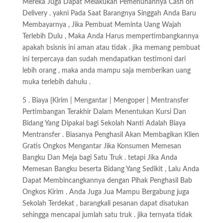
Mereka Juga Dapat Melakukan Pemenuhannya Cash on
Delivery . yakni Pada Saat Barangnya Singgah Anda Baru
Membayarnya , Jika Pembuat Meminta Uang Wajah
Terlebih Dulu , Maka Anda Harus mempertimbangkannya
apakah bsisnis ini aman atau tidak . jika memang pembuat
ini terpercaya dan sudah mendapatkan testimoni dari
lebih orang , maka anda mampu saja memberikan uang
muka terlebih dahulu .
5 . Biaya {Kirim | Mengantar | Mengoper | Mentransfer
Pertimbangan Terakhir Dalam Menentukan Kursi Dan
Bidang Yang Dipakai bagi Sekolah Nanti Adalah Biaya
Mentransfer . Biasanya Penghasil Akan Membagikan Klien
Gratis Ongkos Mengantar Jika Konsumen Memesan
Bangku Dan Meja bagi Satu Truk . tetapi Jika Anda
Memesan Bangku beserta Bidang Yang Sedikit , Lalu Anda
Dapat Membincangkannya dengan Pihak Penghasil Bab
Ongkos Kirim . Anda Juga Jua Mampu Bergabung juga
Sekolah Terdekat , barangkali pesanan dapat disatukan
sehingga mencapai jumlah satu truk . jika ternyata tidak