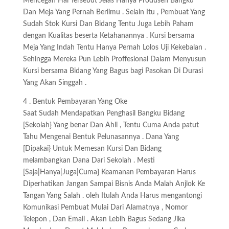
Mencegah Hal Tersebut Jelas Hanya Produsen Bangku
Dan Meja Yang Pernah Berilmu . Selain Itu , Pembuat Yang
Sudah Stok Kursi Dan Bidang Tentu Juga Lebih Paham
dengan Kualitas beserta Ketahanannya . Kursi bersama
Meja Yang Indah Tentu Hanya Pernah Lolos Uji Kekebalan .
Sehingga Mereka Pun Lebih Proffesional Dalam Menyusun
Kursi bersama Bidang Yang Bagus bagi Pasokan Di Durasi
Yang Akan Singgah .
4 . Bentuk Pembayaran Yang Oke
Saat Sudah Mendapatkan Penghasil Bangku Bidang
[Sekolah} Yang benar Dan Ahli , Tentu Cuma Anda patut
Tahu Mengenai Bentuk Pelunasannya . Dana Yang
[Dipakai} Untuk Memesan Kursi Dan Bidang
melambangkan Dana Dari Sekolah . Mesti
[Saja|Hanya|Juga|Cuma} Keamanan Pembayaran Harus
Diperhatikan Jangan Sampai Bisnis Anda Malah Anjlok Ke
Tangan Yang Salah . oleh Itulah Anda Harus mengantongi
Komunikasi Pembuat Mulai Dari Alamatnya , Nomor
Telepon , Dan Email . Akan Lebih Bagus Sedang Jika