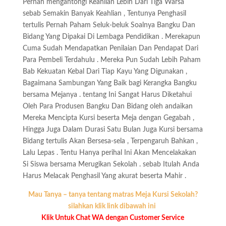
Pernah mengantongi Keahlian Lebih Dari Tiga Warsa
sebab Semakin Banyak Keahlian , Tentunya Penghasil
tertulis Pernah Paham Seluk-beluk Soalnya Bangku Dan
Bidang Yang Dipakai Di Lembaga Pendidikan . Merekapun
Cuma Sudah Mendapatkan Penilaian Dan Pendapat Dari
Para Pembeli Terdahulu . Mereka Pun Sudah Lebih Paham
Bab Kekuatan Kebal Dari Tiap Kayu Yang Digunakan ,
Bagaimana Sambungan Yang Baik bagi Kerangka Bangku
bersama Mejanya . tentang Ini Sangat Harus Diketahui
Oleh Para Produsen Bangku Dan Bidang oleh andaikan
Mereka Mencipta Kursi beserta Meja dengan Gegabah ,
Hingga Juga Dalam Durasi Satu Bulan Juga Kursi bersama
Bidang tertulis Akan Bersesa-sela , Terpengaruh Bahkan ,
Lalu Lepas . Tentu Hanya perihal Ini Akan Mencelakakan
Si Siswa bersama Merugikan Sekolah . sebab Itulah Anda
Harus Melacak Penghasil Yang akurat beserta Mahir .
Mau Tanya – tanya tentang matras Meja Kursi Sekolah?
silahkan klik link dibawah ini
Klik Untuk Chat WA dengan Customer Service