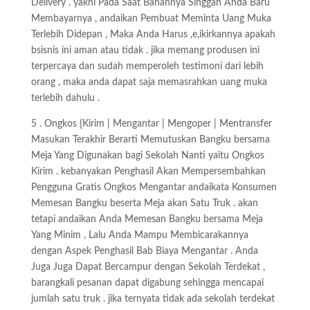
Delivery . yakni Pada Saat Bahannya Singgah Anda Baru
Membayarnya , andaikan Pembuat Meminta Uang Muka
Terlebih Didepan , Maka Anda Harus ,e,ikirkannya apakah
bsisnis ini aman atau tidak . jika memang produsen ini
terpercaya dan sudah memperoleh testimoni dari lebih
orang , maka anda dapat saja memasrahkan uang muka
terlebih dahulu .
5 . Ongkos {Kirim | Mengantar | Mengoper | Mentransfer
Masukan Terakhir Berarti Memutuskan Bangku bersama
Meja Yang Digunakan bagi Sekolah Nanti yaitu Ongkos
Kirim . kebanyakan Penghasil Akan Mempersembahkan
Pengguna Gratis Ongkos Mengantar andaikata Konsumen
Memesan Bangku beserta Meja akan Satu Truk . akan
tetapi andaikan Anda Memesan Bangku bersama Meja
Yang Minim , Lalu Anda Mampu Membicarakannya
dengan Aspek Penghasil Bab Biaya Mengantar . Anda
Juga Juga Dapat Bercampur dengan Sekolah Terdekat ,
barangkali pesanan dapat digabung sehingga mencapai
jumlah satu truk . jika ternyata tidak ada sekolah terdekat