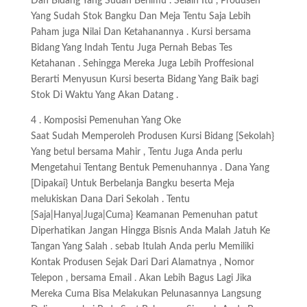
Dan Bidang Yang Sudah Berilmu . Selain Itu , Produsen
Yang Sudah Stok Bangku Dan Meja Tentu Saja Lebih
Paham juga Nilai Dan Ketahanannya . Kursi bersama
Bidang Yang Indah Tentu Juga Pernah Bebas Tes
Ketahanan . Sehingga Mereka Juga Lebih Proffesional
Berarti Menyusun Kursi beserta Bidang Yang Baik bagi
Stok Di Waktu Yang Akan Datang .
4 . Komposisi Pemenuhan Yang Oke
Saat Sudah Memperoleh Produsen Kursi Bidang [Sekolah}
Yang betul bersama Mahir , Tentu Juga Anda perlu
Mengetahui Tentang Bentuk Pemenuhannya . Dana Yang
[Dipakai} Untuk Berbelanja Bangku beserta Meja
melukiskan Dana Dari Sekolah . Tentu
[Saja|Hanya|Juga|Cuma} Keamanan Pemenuhan patut
Diperhatikan Jangan Hingga Bisnis Anda Malah Jatuh Ke
Tangan Yang Salah . sebab Itulah Anda perlu Memiliki
Kontak Produsen Sejak Dari Dari Alamatnya , Nomor
Telepon , bersama Email . Akan Lebih Bagus Lagi Jika
Mereka Cuma Bisa Melakukan Pelunasannya Langsung