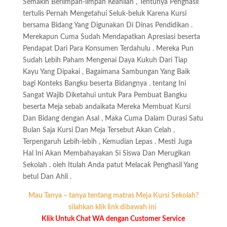
Semakin Berlimpah-limpah Keahlian , Tentunya Penghasil
tertulis Pernah Mengetahui Seluk-beluk Karena Kursi
bersama Bidang Yang Digunakan Di Dinas Pendidikan .
Merekapun Cuma Sudah Mendapatkan Apresiasi beserta
Pendapat Dari Para Konsumen Terdahulu . Mereka Pun
Sudah Lebih Paham Mengenai Daya Kukuh Dari Tiap
Kayu Yang Dipakai , Bagaimana Sambungan Yang Baik
bagi Konteks Bangku beserta Bidangnya . tentang Ini
Sangat Wajib Diketahui untuk Para Pembuat Bangku
beserta Meja sebab andaikata Mereka Membuat Kursi
Dan Bidang dengan Asal , Maka Cuma Dalam Durasi Satu
Bulan Saja Kursi Dan Meja Tersebut Akan Celah ,
Terpengaruh Lebih-lebih , Kemudian Lepas . Mesti Juga
Hal Ini Akan Membahayakan Si Siswa Dan Merugikan
Sekolah . oleh Itulah Anda patut Melacak Penghasil Yang
betul Dan Ahli .
Mau Tanya – tanya tentang matras Meja Kursi Sekolah?
silahkan klik link dibawah ini
Klik Untuk Chat WA dengan Customer Service