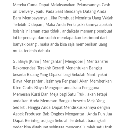
Mereka Cuma Dapat Melaksanakan Pelunasannya Cash
on Delivery . yaitu Pada Saat Bendanya Datang Anda
Baru Membayarnya , Jika Pembuat Meminta Uang Wajah
Terlebih Didepan , Maka Anda Perlu ,e,ikirkannya apakah
bsisnis ini aman atau tidak . andaikata memang pembuat
ini terpercaya dan sudah mendapatkan testimoni dari
banyak orang , maka anda bisa saja memberikan uang
muka terlebih dahulu .
5 . Biaya {Kirim | Mengantar | Mengoper | Mentransfer
Rekomendasi Terakhir Berarti Menentukan Bangku
beserta Bidang Yang Dipakai bagi Sekolah Nanti yakni
Biaya Mengantar . lazimnya Penghasil Akan Memberikan
Klien Gratis Biaya Mengoper andaikata Pengguna
Memesan Kursi Dan Meja bagi Satu Truk . akan tetapi
andaikan Anda Memesan Bangku beserta Meja Yang
Sedikit , Hingga Anda Dapat Mendiskusikannya dengan
Aspek Produsen Bab Ongkos Mengantar . Anda Pun Jua
Dapat Berintegrasi juga Sekolah Terdekat , barangkali
oeder bisa digabung sehingga mencapai jumlah satu truk .