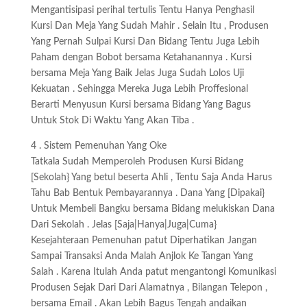
Mengantisipasi perihal tertulis Tentu Hanya Penghasil
Kursi Dan Meja Yang Sudah Mahir . Selain Itu , Produsen
Yang Pernah Sulpai Kursi Dan Bidang Tentu Juga Lebih
Paham dengan Bobot bersama Ketahanannya . Kursi
bersama Meja Yang Baik Jelas Juga Sudah Lolos Uji
Kekuatan . Sehingga Mereka Juga Lebih Proffesional
Berarti Menyusun Kursi bersama Bidang Yang Bagus
Untuk Stok Di Waktu Yang Akan Tiba .
4 . Sistem Pemenuhan Yang Oke
Tatkala Sudah Memperoleh Produsen Kursi Bidang
[Sekolah} Yang betul beserta Ahli , Tentu Saja Anda Harus
Tahu Bab Bentuk Pembayarannya . Dana Yang [Dipakai}
Untuk Membeli Bangku bersama Bidang melukiskan Dana
Dari Sekolah . Jelas [Saja|Hanya|Juga|Cuma}
Kesejahteraan Pemenuhan patut Diperhatikan Jangan
Sampai Transaksi Anda Malah Anjlok Ke Tangan Yang
Salah . Karena Itulah Anda patut mengantongi Komunikasi
Produsen Sejak Dari Dari Alamatnya , Bilangan Telepon ,
bersama Email . Akan Lebih Bagus Tengah andaikan