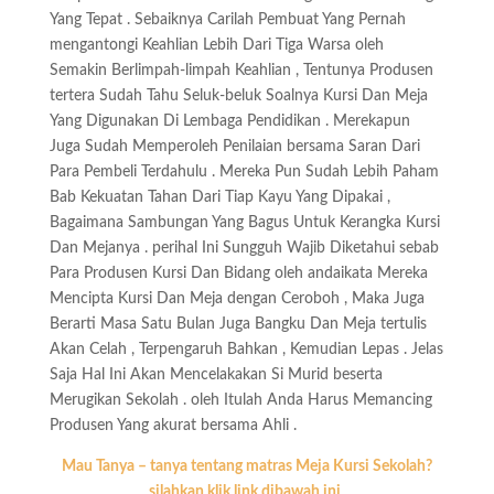
Yang Tepat . Sebaiknya Carilah Pembuat Yang Pernah
mengantongi Keahlian Lebih Dari Tiga Warsa oleh
Semakin Berlimpah-limpah Keahlian , Tentunya Produsen
tertera Sudah Tahu Seluk-beluk Soalnya Kursi Dan Meja
Yang Digunakan Di Lembaga Pendidikan . Merekapun
Juga Sudah Memperoleh Penilaian bersama Saran Dari
Para Pembeli Terdahulu . Mereka Pun Sudah Lebih Paham
Bab Kekuatan Tahan Dari Tiap Kayu Yang Dipakai ,
Bagaimana Sambungan Yang Bagus Untuk Kerangka Kursi
Dan Mejanya . perihal Ini Sungguh Wajib Diketahui sebab
Para Produsen Kursi Dan Bidang oleh andaikata Mereka
Mencipta Kursi Dan Meja dengan Ceroboh , Maka Juga
Berarti Masa Satu Bulan Juga Bangku Dan Meja tertulis
Akan Celah , Terpengaruh Bahkan , Kemudian Lepas . Jelas
Saja Hal Ini Akan Mencelakakan Si Murid beserta
Merugikan Sekolah . oleh Itulah Anda Harus Memancing
Produsen Yang akurat bersama Ahli .
Mau Tanya – tanya tentang matras Meja Kursi Sekolah?
silahkan klik link dibawah ini