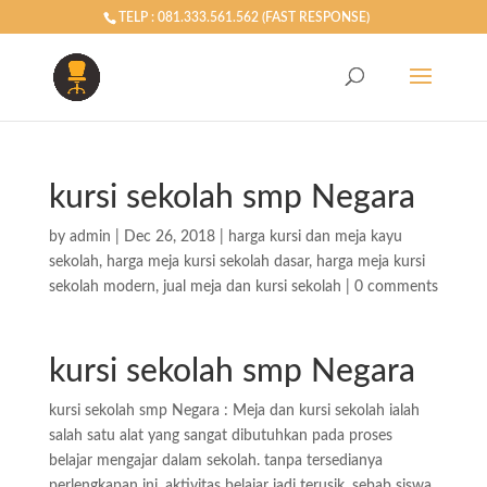
TELP : 081.333.561.562 (FAST RESPONSE)
kursi sekolah smp Negara
by
admin
|
Dec 26, 2018
|
harga kursi dan meja kayu
sekolah
,
harga meja kursi sekolah dasar
,
harga meja kursi
sekolah modern
,
jual meja dan kursi sekolah
|
0 comments
kursi sekolah smp Negara
kursi sekolah smp Negara : Meja dan kursi sekolah ialah
salah satu alat yang sangat dibutuhkan pada proses
belajar mengajar dalam sekolah. tanpa tersedianya
perlengkapan ini, aktivitas belajar jadi terusik. sebab siswa